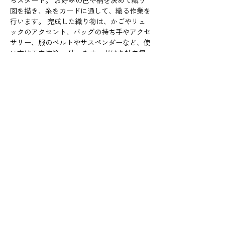
らスタート。 お好みの色や柄を決めて織り
図を描き、糸をカードに通して、織る作業を
行います。 完成した織り物は、かごやリュ
ックのアクセント、バッグの持ち手やアクセ
サリー、服のベルトやサスペンダーなど、使
い方は工夫次第。 使ったカードはお持ち帰
りいただけますので、ご自宅でも楽しめま
す。    
このワークショップは、手仕事創造クラブの
キュレーター・セキユリヲがensemblesで初
めて行うもの。 お天気が良ければ、KAGUの
家の庭に出て、ピクニックしながら、自然と
手仕事を愛する方達とともに、野外で心温ま
るひとときの制作を楽しみましょう。    
さらに表示