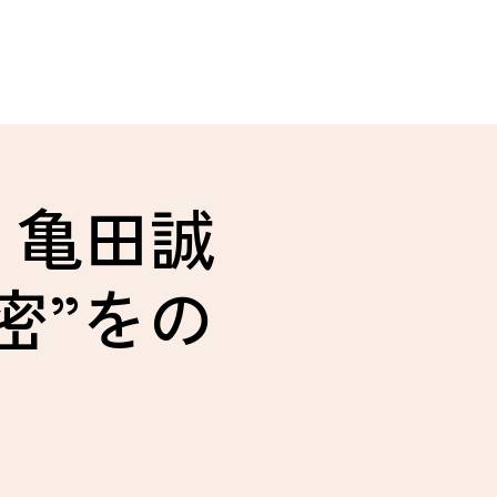
、亀田誠
密”をの