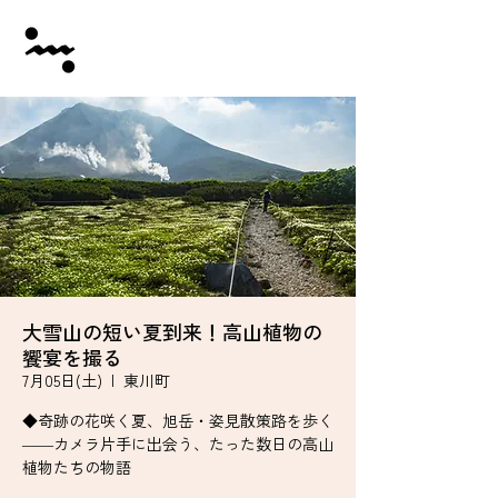
大雪山の短い夏到来！高山植物の
饗宴を撮る
7月05日(土)
  |  
東川町
◆奇跡の花咲く夏、旭岳・姿見散策路を歩く
――カメラ片手に出会う、たった数日の高山
植物たちの物語