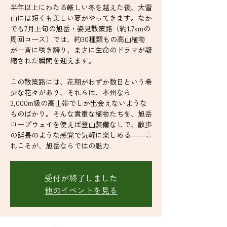
半年以上にわたる厳しい冬を越えた後、大雪
山には短くも美しい夏がやってきます。なか
でも7月上旬の旭岳・姿見散策路（約1.7kmの
周回コース）では、約30種類もの高山植物
が一斉に咲き誇り、まさに生命のドラマが凝
縮された瞬間を迎えます。
この散策路には、花期がわずか数日という希
少な花々があり、それらは、本州なら
3,000m級の高山帯でしか出会えないような
ものばかり。そんな貴重な植物たちを、旭岳
ロープウェイを使えば登山装備なしで、散歩
の延長のような感覚で気軽に楽しめる――こ
れこそが、旭岳ならではの魅力
受付が終了しました
他のイベントを見る